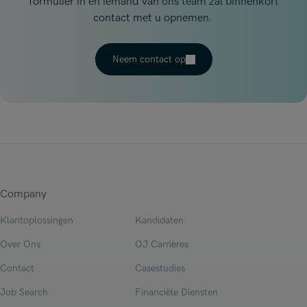
formulier in en iemand van ons team zal binnenkort
contact met u opnemen.
Neem contact op
Company
Klantoplossingen
Kandidaten
Over Ons
OJ Carrières
Contact
Casestudies
Job Search
Financiële Diensten