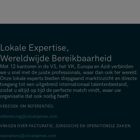
Neem contact met ons op
Find out more
Lokale Expertise,
Wereldwijde Bereikbaarheid
Met 12 kantoren in de VS, het VK, Europa en Azië verbinden
we u snel met de juiste professionals, waar dan ook ter wereld.
Onze lokale experts bieden diepgaand marktinzicht en directe
toegang tot een uitgebreid internationaal talentenbestand,
zodat u altijd op tijd de perfecte match vindt, waar uw
organisatie dat ook nodig heeft.
VERZOEK OM REFERENTIES:
referencing@oliverjames.com
VRAGEN OVER FACTURATIE, JURIDISCHE EN OPERATIONELE ZAKEN:
operations@oliverjames.com