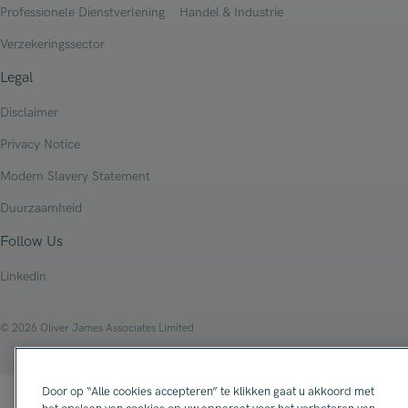
Professionele Dienstverlening
Handel & Industrie
Verzekeringssector
Legal
Disclaimer
Privacy Notice
Modern Slavery Statement
Duurzaamheid
Follow Us
Linkedin
© 2026 Oliver James Associates Limited
Door op “Alle cookies accepteren” te klikken gaat u akkoord met