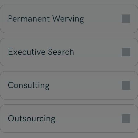
Permanent Werving
Tijdelijke Werving
Executive Search
Contract Werving
Consulting
Permanent Werving
Outsourcing
Executive Search