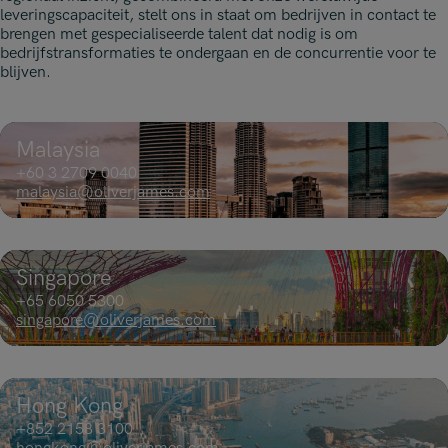
leveringscapaciteit, stelt ons in staat om bedrijven in contact te
brengen met gespecialiseerde talent dat nodig is om
bedrijfstransformaties te ondergaan en de concurrentie voor te
blijven.
Malaysia
+60 3 2709 0040
malaysia@oliverjames.com
Singapore
+65 6050 5300
singapore@oliverjames.com
Hong Kong
+852 2158 3100