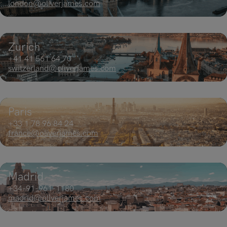
london@oliverjames.com
Zurich
+41 41 561 64 70
switzerland@oliverjames.com
Paris
+33 1 78 96 84 24
france@oliverjames.com
Madrid
+34-91-961-1180
madrid@oliverjames.com