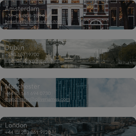
Amsterdam
+31-20-808-2814
benelux@oliverjames.com
Dublin
+353 15719700​
ireland@oliverjames.com
Manchester
+44 (0) 161 694 0730​
manchester@oliverjames.com
London
+44 (0) 203 861 9120