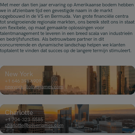
Verzekering, Bemiddeling & Schade
Verzekering, Bemiddeling & Schade
Met meer dan tien jaar ervaring op Amerikaanse bodem hebben
Hong Kong
we in afzienbare tijd een gevestigde naam in de markt
opgebouwd in de VS en Bermuda. Van grote financiële centra
London
tot snelgroeiende regionale markten, ons bereik stelt ons in staat
om flexibele, op maat gemaakte oplossingen voor
talentmanagement te leveren in een breed scala van industrieën
Madrid
en bedrijfsfuncties. Als betrouwbare partner in dit
concurrerende en dynamische landschap helpen we klanten
Maleisië
toptalent te vinden dat succes op de langere termijn stimuleert.
Manchester
New York
New York
Paris
+1 646 398 6909
newyork@oliverjames.com
Singapore
Zürich
Charlotte
+1 704-323-5585
charlotte@oliverjames.com