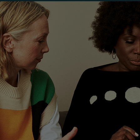
Maleisië
Manchester
New York
Paris
Singapore
Zürich