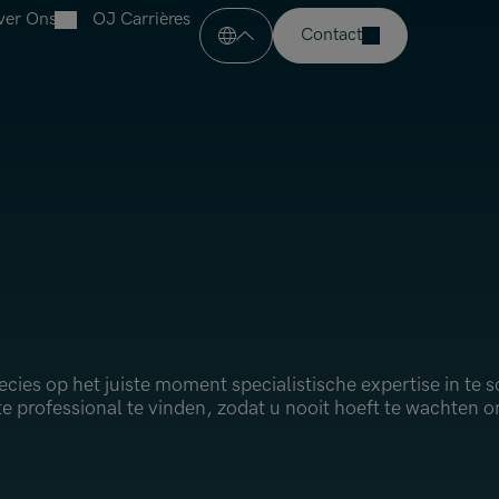
ver Ons
OJ Carrières
pen menu
Contact
Over Oliver James
J
Onze Sectoren
Open menu
Financiële Diensten
aties
Onze Kantoren
Verzekeringssector
 Financiën & Audit
Open menu
Handel & Industrie
Amsterdam
Professionele Dienstverlening
Brussels
pliance
Charlotte
Dublin
ie & Change Management
precies op het juiste moment specialistische expertise in te
Hong Kong
te professional te vinden, zodat u nooit hoeft te wachten
 Bemiddeling & Schade
London
Madrid