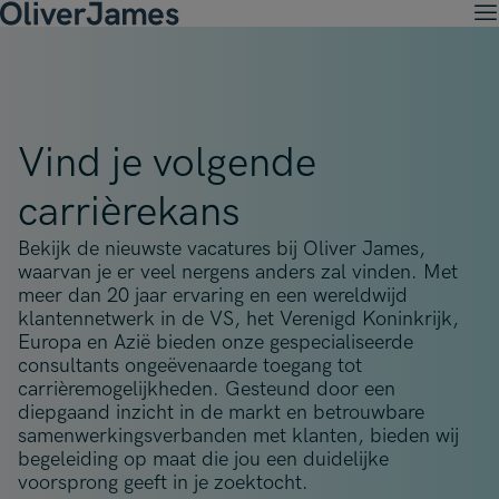
M
Klantoplossingen
Open menu
Ret
Kandidaten
Open menu
Ret
Werken met OJ
Over Ons
Open menu
Vind je volgende
Ret
Wervingsdiensten
Job Search
OJ Carrières
Open menu
carrièrekans
Werken met OJ
Over Oliver James
Permanent Werving
Onze specialisaties
Onze specialisaties
Onze Sectoren
Open menu
Bekijk de nieuwste vacatures bij Oliver James,
Open menu
Open menu
Contract Werving
waarvan je er veel nergens anders zal vinden. Met
Accountancy, Financiën & Audit
meer dan 20 jaar ervaring en een wereldwijd
Accountancy, Financiën & Audit
Financiële Diensten
Tijdelijke Werving
Onze Kantoren
klantennetwerk in de VS, het Verenigd Koninkrijk,
Open menu
Actuariaat
Actuariaat
Verzekeringssector
Europa en Azië bieden onze gespecialiseerde
Executive Search
Contact
Amsterdam
consultants ongeëvenaarde toegang tot
Risico & Compliance
Risico & Compliance
Handel & Industrie
carrièremogelijkheden. Gesteund door een
Brussels
diepgaand inzicht in de markt en betrouwbare
Technologie
Technologie
Professionele Dienstverlening
samenwerkingsverbanden met klanten, bieden wij
Charlotte
Transformatie & Verandering
begeleiding op maat die jou een duidelijke
Transformatie & Change Management
voorsprong geeft in je zoektocht.
Dublin