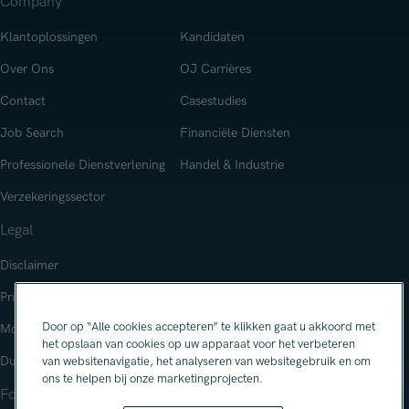
Company
Klantoplossingen
Kandidaten
Over Ons
OJ Carrières
Contact
Casestudies
Job Search
Financiële Diensten
Professionele Dienstverlening
Handel & Industrie
Verzekeringssector
Legal
Disclaimer
Privacy Notice
Door op “Alle cookies accepteren” te klikken gaat u akkoord met
Modern Slavery Statement
het opslaan van cookies op uw apparaat voor het verbeteren
Duurzaamheid
van websitenavigatie, het analyseren van websitegebruik en om
ons te helpen bij onze marketingprojecten.
Follow Us