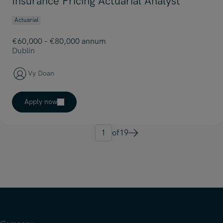
Insurance Pricing Actuarial Analyst
Actuarial
€60,000 – €80,000 annum
Dublin
Vy Doan
Apply now
1
of
19
Next