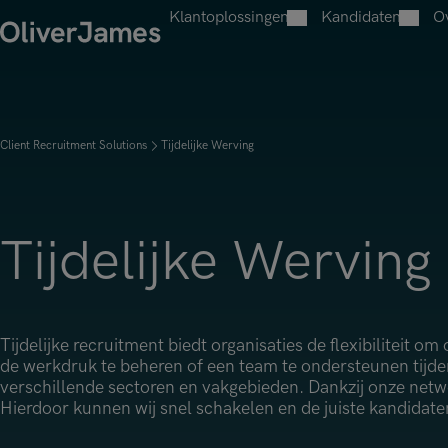
Klantoplossingen
Kandidaten
O
Open menu
Open menu
O
Werken met OJ
Job Search
Werken met O
Wervingsdiensten
Open menu
Client Recruitment Solutions
Tijdelijke Werving
Permanent Werving
Onze specialis
Open menu
Onze specialisaties
Contract Werving
Accountancy,
Open menu
Tijdelijke Werving
Accountancy, Financiën & Audit
Actuariaat
Tijdelijke Werving
Executive Search
Actuariaat
Risico & Com
Risico & Compliance
Technologie
Technologie
Transformat
Tijdelijke recruitment biedt organisaties de flexibiliteit o
Transformatie & Verandering
de werkdruk te beheren of een team te ondersteunen tijden
Verzekering,
verschillende sectoren en vakgebieden. Dankzij onze netw
Verzekering, Bemiddeling & Schade
Hierdoor kunnen wij snel schakelen en de juiste kandidate