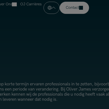
ver Ons
OJ Carrières
pen menu
Contact
Over Oliver James
J
Onze Sectoren
Open menu
Financiële Diensten
aties
Onze Kantoren
Verzekeringssector
 Financiën & Audit
Open menu
Handel & Industrie
Amsterdam
Professionele Dienstverlening
Brussels
pliance
Charlotte
Dublin
ie & Change Management
m op korte termijn ervaren professionals in te zetten, bijvo
Hong Kong
s een periode van verandering. Bij Oliver James verzorgen 
 Bemiddeling & Schade
erken kennen wij de professionals die u nodig heeft vaak 
London
n leveren wanneer dat nodig is.
Madrid