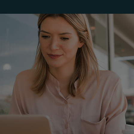
Maleisië
Manchester
New York
Paris
Singapore
Zürich